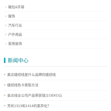
箱包&手袋
服饰
汽车行业
户外用品
家用装饰
新闻中心
美达缝纫线是什么品牌的缝纫线
缝纫线色卡索取方法
金达线业公司产品荣获瑞士OEKO认
芳纶1313和1414的差异化？