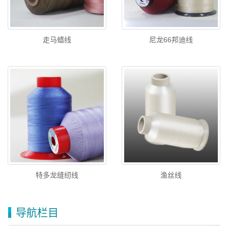
走马蜡线
尼龙66邦迪线
特多龙缝纫线
渔丝线
导航栏目