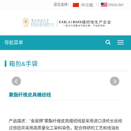
语言选择：
∷
导航菜单
Toggl
navig
箱包&手袋
聚脂纤维皮具缝纫线
产品描述：“金丽牌”聚酯纤维皮具缝纫线是采用进口涤纶长丝经
过倍捻并采用高质量化工染料染色，配合特研的工艺和线油处